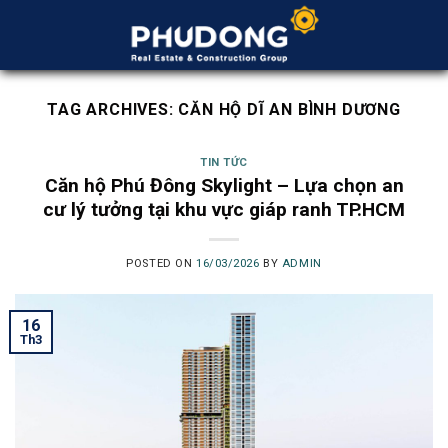
Skip
to
content
TAG ARCHIVES:
CĂN HỘ DĨ AN BÌNH DƯƠNG
TIN TỨC
Căn hộ Phú Đông Skylight – Lựa chọn an
cư lý tưởng tại khu vực giáp ranh TP.HCM
POSTED ON
16/03/2026
BY
ADMIN
16
Th3