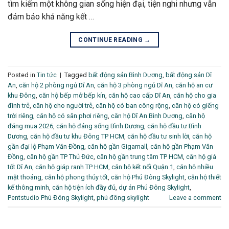
tìm kiếm một không gian sống hiện đại, tiện nghi nhưng vẫn
đảm bảo khả năng kết …
CONTINUE READING
→
Posted in
Tin tức
|
Tagged
bất động sản Bình Dương
,
bất động sản Dĩ
An
,
căn hộ 2 phòng ngủ Dĩ An
,
căn hộ 3 phòng ngủ Dĩ An
,
căn hộ an cư
khu Đông
,
căn hộ bếp mở bếp kín
,
căn hộ cao cấp Dĩ An
,
căn hộ cho gia
đình trẻ
,
căn hộ cho người trẻ
,
căn hộ có ban công rộng
,
căn hộ có giếng
trời riêng
,
căn hộ có sân phơi riêng
,
căn hộ Dĩ An Bình Dương
,
căn hộ
đáng mua 2026
,
căn hộ đáng sống Bình Dương
,
căn hộ đầu tư Bình
Dương
,
căn hộ đầu tư khu Đông TP HCM
,
căn hộ đầu tư sinh lời
,
căn hộ
gần đại lộ Phạm Văn Đồng
,
căn hộ gần Gigamall
,
căn hộ gần Phạm Văn
Đồng
,
căn hộ gần TP Thủ Đức
,
căn hộ gần trung tâm TP HCM
,
căn hộ giá
tốt Dĩ An
,
căn hộ giáp ranh TP HCM
,
căn hộ kết nối Quận 1
,
căn hộ nhiều
mặt thoáng
,
căn hộ phong thủy tốt
,
căn hộ Phú Đông Skylight
,
căn hộ thiết
kế thông minh
,
căn hộ tiện ích đầy đủ
,
dự án Phú Đông Skylight
,
Pentstudio Phú Đông Skylight
,
phú đông skylight
Leave a comment