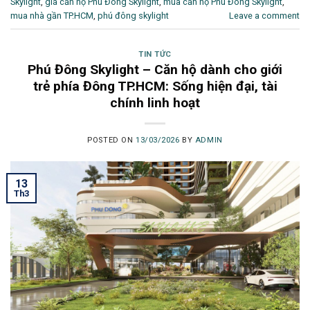
Skylight
,
giá căn hộ Phú Đông Skylight
,
mua căn hộ Phú Đông Skylight
,
mua nhà gần TP.HCM
,
phú đông skylight
Leave a comment
TIN TỨC
Phú Đông Skylight – Căn hộ dành cho giới
trẻ phía Đông TP.HCM: Sống hiện đại, tài
chính linh hoạt
POSTED ON
13/03/2026
BY
ADMIN
13
Th3