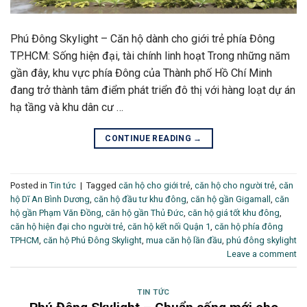
Phú Đông Skylight – Căn hộ dành cho giới trẻ phía Đông
TP.HCM: Sống hiện đại, tài chính linh hoạt Trong những năm
gần đây, khu vực phía Đông của Thành phố Hồ Chí Minh
đang trở thành tâm điểm phát triển đô thị với hàng loạt dự án
hạ tầng và khu dân cư …
CONTINUE READING
→
Posted in
Tin tức
|
Tagged
căn hộ cho giới trẻ
,
căn hộ cho người trẻ
,
căn
hộ Dĩ An Bình Dương
,
căn hộ đầu tư khu đông
,
căn hộ gần Gigamall
,
căn
hộ gần Phạm Văn Đồng
,
căn hộ gần Thủ Đức
,
căn hộ giá tốt khu đông
,
căn hộ hiện đại cho người trẻ
,
căn hộ kết nối Quận 1
,
căn hộ phía đông
TPHCM
,
căn hộ Phú Đông Skylight
,
mua căn hộ lần đầu
,
phú đông skylight
Leave a comment
TIN TỨC