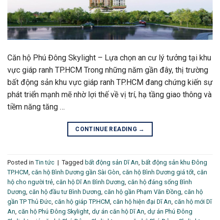
Căn hộ Phú Đông Skylight – Lựa chọn an cư lý tưởng tại khu
vực giáp ranh TP.HCM Trong những năm gần đây, thị trường
bất động sản khu vực giáp ranh TP.HCM đang chứng kiến sự
phát triển mạnh mẽ nhờ lợi thế về vị trí, hạ tầng giao thông và
tiềm năng tăng …
CONTINUE READING
→
Posted in
Tin tức
|
Tagged
bất động sản Dĩ An
,
bất động sản khu Đông
TP.HCM
,
căn hộ Bình Dương gần Sài Gòn
,
căn hộ Bình Dương giá tốt
,
căn
hộ cho người trẻ
,
căn hộ Dĩ An Bình Dương
,
căn hộ đáng sống Bình
Dương
,
căn hộ đầu tư Bình Dương
,
căn hộ gần Phạm Văn Đồng
,
căn hộ
gần TP Thủ Đức
,
căn hộ giáp TP.HCM
,
căn hộ hiện đại Dĩ An
,
căn hộ mới Dĩ
An
,
căn hộ Phú Đông Skylight
,
dự án căn hộ Dĩ An
,
dự án Phú Đông