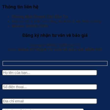
Thông tin liên hệ
Phòng Kinh Doanh Chủ Đầu Tư
Địa chỉ: Số 1 Trần Thị Vững, An Bình Dĩ An, Bình Dương
Mobile:
0909213286
Đăng ký nhận tư vấn và báo giá
Gọi ngay 0909213286 (24/7)
hoặc
ĐĂNG KÝ NHẬN TƯ VẤN VÀ BÁO GIÁ MIỄN PHÍ