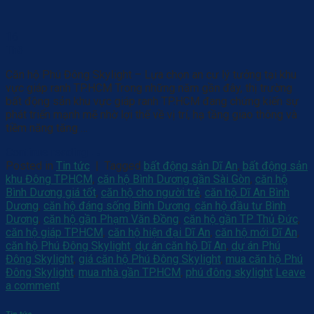
16
Th3
Căn hộ Phú Đông Skylight – Lựa chọn an cư lý tưởng tại khu
vực giáp ranh TP.HCM Trong những năm gần đây, thị trường
bất động sản khu vực giáp ranh TP.HCM đang chứng kiến sự
phát triển mạnh mẽ nhờ lợi thế về vị trí, hạ tầng giao thông và
tiềm năng tăng …
Continue reading
→
Posted in
Tin tức
|
Tagged
bất động sản Dĩ An
,
bất động sản
khu Đông TP.HCM
,
căn hộ Bình Dương gần Sài Gòn
,
căn hộ
Bình Dương giá tốt
,
căn hộ cho người trẻ
,
căn hộ Dĩ An Bình
Dương
,
căn hộ đáng sống Bình Dương
,
căn hộ đầu tư Bình
Dương
,
căn hộ gần Phạm Văn Đồng
,
căn hộ gần TP Thủ Đức
,
căn hộ giáp TP.HCM
,
căn hộ hiện đại Dĩ An
,
căn hộ mới Dĩ An
,
căn hộ Phú Đông Skylight
,
dự án căn hộ Dĩ An
,
dự án Phú
Đông Skylight
,
giá căn hộ Phú Đông Skylight
,
mua căn hộ Phú
Đông Skylight
,
mua nhà gần TP.HCM
,
phú đông skylight
Leave
a comment