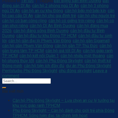
Posted in
Tin tức
|
Tagged
bất động sản Bình Dương
,
bất
động sản Dĩ An
,
căn hộ 2 phòng ngủ Dĩ An
,
căn hộ 3 phòng
ngủ Dĩ An
,
căn hộ an cư khu Đông
,
căn hộ bếp mở bếp kín
,
căn
hộ cao cấp Dĩ An
,
căn hộ cho gia đình trẻ
,
căn hộ cho người trẻ
,
căn hộ có ban công rộng
,
căn hộ có giếng trời riêng
,
căn hộ có
sân phơi riêng
,
căn hộ Dĩ An Bình Dương
,
căn hộ đáng mua
2026
,
căn hộ đáng sống Bình Dương
,
căn hộ đầu tư Bình
Dương
,
căn hộ đầu tư khu Đông TP HCM
,
căn hộ đầu tư sinh
lời
,
căn hộ gần đại lộ Phạm Văn Đồng
,
căn hộ gần Gigamall
,
căn hộ gần Phạm Văn Đồng
,
căn hộ gần TP Thủ Đức
,
căn hộ
gần trung tâm TP HCM
,
căn hộ giá tốt Dĩ An
,
căn hộ giáp ranh
TP HCM
,
căn hộ kết nối Quận 1
,
căn hộ nhiều mặt thoáng
,
căn
hộ phong thủy tốt
,
căn hộ Phú Đông Skylight
,
căn hộ thiết kế
thông minh
,
căn hộ tiện ích đầy đủ
,
dự án Phú Đông Skylight
,
Pentstudio Phú Đông Skylight
,
phú đông skylight
Leave a
comment
Bài viết mới
Căn hộ Phú Đông Skylight – Lựa chọn an cư lý tưởng tại
khu vực giáp ranh TP.HCM
Phú Đông Skylight – Căn hộ dành cho giới trẻ phía Đông
TP.HCM: Sống hiện đại, tài chính linh hoạt