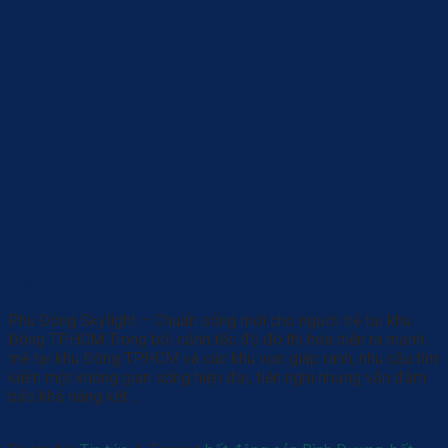
12
Th3
Phú Đông Skylight – Chuẩn sống mới cho người trẻ tại khu
Đông TP.HCM Trong bối cảnh tốc độ đô thị hóa diễn ra mạnh
mẽ tại khu Đông TP.HCM và các khu vực giáp ranh, nhu cầu tìm
kiếm một không gian sống hiện đại, tiện nghi nhưng vẫn đảm
bảo khả năng kết …
Continue reading
→