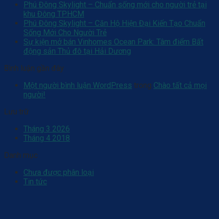
Phú Đông Skylight – Chuẩn sống mới cho người trẻ tại
khu Đông TP.HCM
Phú Đông Skylight – Căn Hộ Hiện Đại Kiến Tạo Chuẩn
Sống Mới Cho Người Trẻ
Sự kiện mở bán Vinhomes Ocean Park: Tâm điểm Bất
động sản Thủ đô tại Hải Dương
Bình luận gần đây
Một người bình luận WordPress
trong
Chào tất cả mọi
người!
Lưu trữ
Tháng 3 2026
Tháng 4 2018
Danh mục
Chưa được phân loại
Tin tức