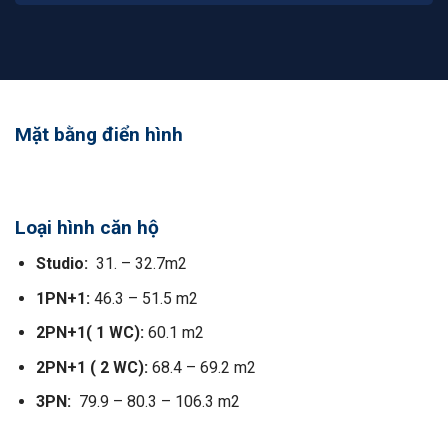
Mặt bằng điển hình
Loại hình căn hộ
Studio:
31. – 32.7m2
1PN+1:
46.3 – 51.5 m2
2PN+1( 1 WC):
60.1 m2
2PN+1 ( 2 WC):
68.4 – 69.2 m2
3PN:
79.9 – 80.3 – 106.3 m2