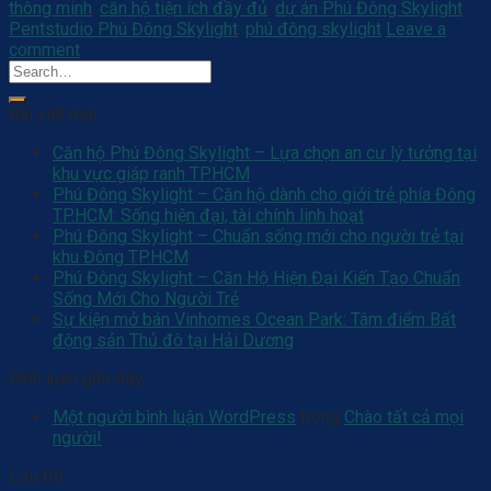
thông minh
,
căn hộ tiện ích đầy đủ
,
dự án Phú Đông Skylight
,
Pentstudio Phú Đông Skylight
,
phú đông skylight
Leave a
comment
Bài viết mới
Căn hộ Phú Đông Skylight – Lựa chọn an cư lý tưởng tại
khu vực giáp ranh TP.HCM
Phú Đông Skylight – Căn hộ dành cho giới trẻ phía Đông
TP.HCM: Sống hiện đại, tài chính linh hoạt
Phú Đông Skylight – Chuẩn sống mới cho người trẻ tại
khu Đông TP.HCM
Phú Đông Skylight – Căn Hộ Hiện Đại Kiến Tạo Chuẩn
Sống Mới Cho Người Trẻ
Sự kiện mở bán Vinhomes Ocean Park: Tâm điểm Bất
động sản Thủ đô tại Hải Dương
Bình luận gần đây
Một người bình luận WordPress
trong
Chào tất cả mọi
người!
Lưu trữ