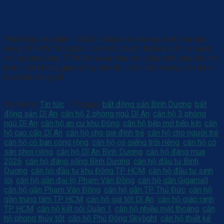
12
Th3
Phú Đông Skylight – Chuẩn sống mới cho người trẻ tại khu
Đông TP.HCM Trong bối cảnh tốc độ đô thị hóa diễn ra mạnh
mẽ tại khu Đông TP.HCM và các khu vực giáp ranh, nhu cầu tìm
kiếm một không gian sống hiện đại, tiện nghi nhưng vẫn đảm
bảo khả năng kết …
Continue reading
→
Posted in
Tin tức
|
Tagged
bất động sản Bình Dương
,
bất
động sản Dĩ An
,
căn hộ 2 phòng ngủ Dĩ An
,
căn hộ 3 phòng
ngủ Dĩ An
,
căn hộ an cư khu Đông
,
căn hộ bếp mở bếp kín
,
căn
hộ cao cấp Dĩ An
,
căn hộ cho gia đình trẻ
,
căn hộ cho người trẻ
,
căn hộ có ban công rộng
,
căn hộ có giếng trời riêng
,
căn hộ có
sân phơi riêng
,
căn hộ Dĩ An Bình Dương
,
căn hộ đáng mua
2026
,
căn hộ đáng sống Bình Dương
,
căn hộ đầu tư Bình
Dương
,
căn hộ đầu tư khu Đông TP HCM
,
căn hộ đầu tư sinh
lời
,
căn hộ gần đại lộ Phạm Văn Đồng
,
căn hộ gần Gigamall
,
căn hộ gần Phạm Văn Đồng
,
căn hộ gần TP Thủ Đức
,
căn hộ
gần trung tâm TP HCM
,
căn hộ giá tốt Dĩ An
,
căn hộ giáp ranh
TP HCM
,
căn hộ kết nối Quận 1
,
căn hộ nhiều mặt thoáng
,
căn
hộ phong thủy tốt
,
căn hộ Phú Đông Skylight
,
căn hộ thiết kế