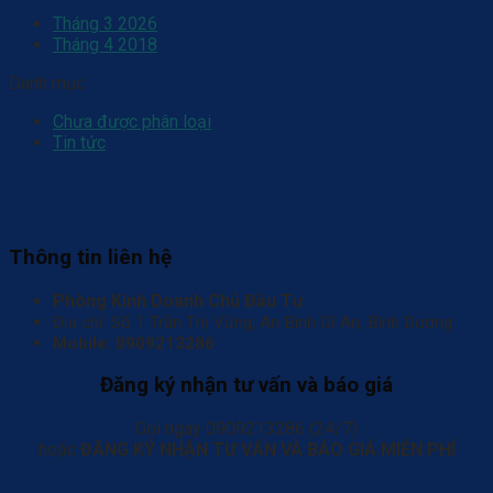
Tháng 3 2026
Tháng 4 2018
Danh mục
Chưa được phân loại
Tin tức
Thông tin liên hệ
Phòng Kinh Doanh Chủ Đầu Tư
Địa chỉ: Số 1 Trần Thị Vững, An Bình Dĩ An, Bình Dương
Mobile:
0909213286
Đăng ký nhận tư vấn và báo giá
Gọi ngay 0909213286 (24/7)
hoặc
ĐĂNG KÝ NHẬN TƯ VẤN VÀ BÁO GIÁ MIỄN PHÍ