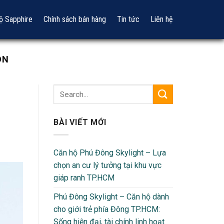
ộ Sapphire
Chính sách bán hàng
Tin tức
Liên hệ
ÒN
BÀI VIẾT MỚI
Căn hộ Phú Đông Skylight – Lựa
chọn an cư lý tưởng tại khu vực
giáp ranh TP.HCM
Phú Đông Skylight – Căn hộ dành
cho giới trẻ phía Đông TP.HCM:
Sống hiện đại, tài chính linh hoạt