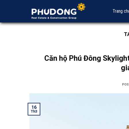
Skip
to
Trang ch
content
T
Căn hộ Phú Đông Skylight
gi
POS
16
Th3