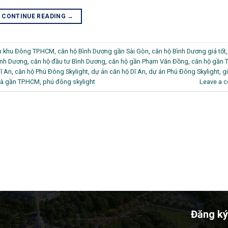
CONTINUE READING
→
n khu Đông TP.HCM
,
căn hộ Bình Dương gần Sài Gòn
,
căn hộ Bình Dương giá tốt
ình Dương
,
căn hộ đầu tư Bình Dương
,
căn hộ gần Phạm Văn Đồng
,
căn hộ gần 
ĩ An
,
căn hộ Phú Đông Skylight
,
dự án căn hộ Dĩ An
,
dự án Phú Đông Skylight
,
g
à gần TP.HCM
,
phú đông skylight
Leave a 
Đăng ký