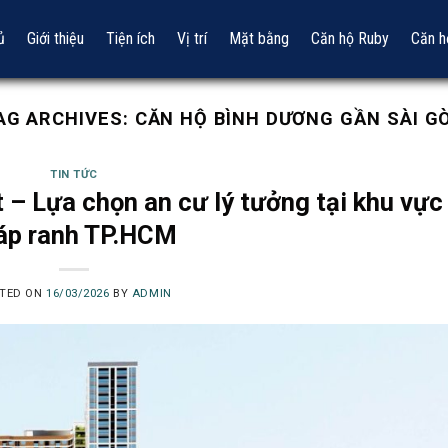
ủ
Giới thiệu
Tiện ích
Vị trí
Mặt bằng
Căn hộ Ruby
Căn h
AG ARCHIVES:
CĂN HỘ BÌNH DƯƠNG GẦN SÀI G
TIN TỨC
 – Lựa chọn an cư lý tưởng tại khu vực
áp ranh TP.HCM
TED ON
16/03/2026
BY
ADMIN