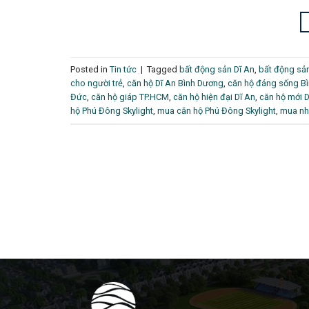
Posted in
Tin tức
|
Tagged
bất động sản Dĩ An
,
bất động sả
cho người trẻ
,
căn hộ Dĩ An Bình Dương
,
căn hộ đáng sống B
Đức
,
căn hộ giáp TP.HCM
,
căn hộ hiện đại Dĩ An
,
căn hộ mới D
hộ Phú Đông Skylight
,
mua căn hộ Phú Đông Skylight
,
mua nh